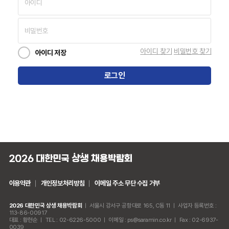
비밀번호
아이디 찾기
비밀번호 찾기
아이디 저장
로그인
이용약관
개인정보처리방침
이메일 주소 무단 수집 거부
2026 대한민국 상생 채용박람회
ㅣ
서울시 강서구 공항대로 165, C동 11
ㅣ
사업자 등록번호 :
113-86-00917
대표 : 황현순
ㅣ
TEL : 02-6226-5000
ㅣ
이메일 : ps@saramin.co.kr
ㅣ
Fax : 02-6937-
0039