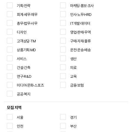
기획·전략
마케팅·홍보·조사
회계·세무·재무
인사·노무·HRD
총무·법무·사무
IT개발·데이터
디자인
영업·판매·무역
고객상담·TM
구매·자재·물류
상품기획·MD
운전·운송·배송
서비스
생산
건설·건축
의료
연구·R&D
교육
미디어·문화·스포츠
금융·보험
공공·복지
모집 지역
서울
경기
인천
부산