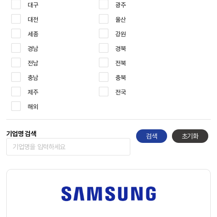
대구
광주
대전
울산
세종
강원
경남
경북
전남
전북
충남
충북
제주
전국
해외
기업명 검색
검색
초기화