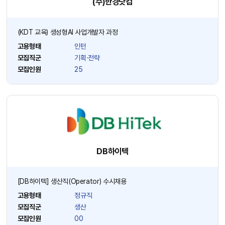
(주)한경닷컴
(KDT 교육) 생성형AI 사업개발자 과정
고용형태
인턴
모집직군
기획·전략
모집인원
25
DB하이텍
[DB하이텍] 생산직(Operator) 수시채용
고용형태
정규직
모집직군
생산
모집인원
00